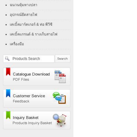
ฉนวนหุ้มหางปลา
อุปกรณ์ยึดสายไฟ
เคเบิ้ลมาร์คเกอร์ & ท่อ พีวีซี
เคเบิ้ลแกรนด์ & รางเก็บสายไฟ
เครื่องมือ