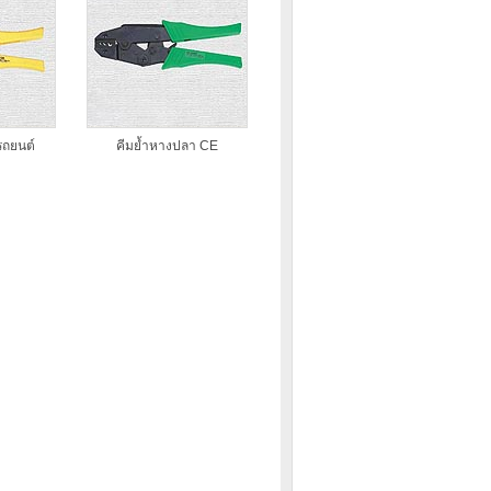
รถยนต์
คีมย้ำหางปลา CE